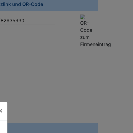
rzlink und QR-Code
×