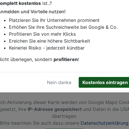
omplett kostenlos
ist..?
istung oder andere relevante Informationen hinzufügen?
nmelden und Vorteile nutzen!
ren. Gerne erweitern wir Ihren Firmeneintrag um Sonderang
Platzieren Sie Ihr Unternehmen prominent
h von Ihren Wettbewerbern abheben.
Erhöhen Sie ihre Suchreichweite bei Google & Co.
Profitieren Sie von mehr Klicks
Ereichen Sie eine höhere Sichtbarkeit
Keinerlei Risiko - jederzeit kündbar
achen
icht überlegen, sondern
profitieren
!
Nein danke
Kostenlos eintragen
ch Aktivierung dieser Karte werden von Google Maps Coo
gesetzt, Ihre
IP-Adresse gespeichert
und Daten in die US
übertragen.
Bitte beachten Sie auch dazu unsere
Datenschutzerklärung