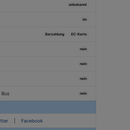
unbekannt
de
Barzahlung
EC-Karte
nein
nein
nein
/ Bus
nein
tter
|
Facebook