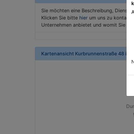
k
Sie möchten eine Beschreibung, Dienstle
A
Klicken Sie bitte
hier
um uns zu kontaktie
Unternehmen anbietet und womit Sie sic
Kartenansicht
Kurbrunnenstraße 48
in
A
N
Dur