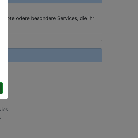
ebote odere besondere Services, die Ihr
kies
A
.