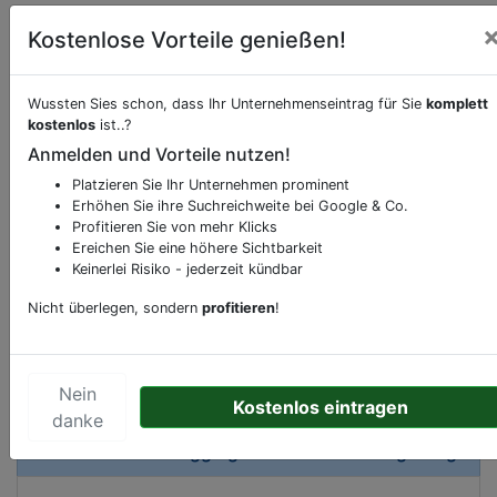
Kostenlose Vorteile genießen!
Wussten Sies schon, dass Ihr Unternehmenseintrag für Sie
komplett
kostenlos
ist..?
Beschreibung & Services von
Spielzeuggeschäft
Anmelden und Vorteile nutzen!
Sie möchten eine Beschreibung, Dienstleistung
Platzieren Sie Ihr Unternehmen prominent
Erhöhen Sie ihre Suchreichweite bei Google & Co.
oder andere relevante Informationen hinzufügen?
Profitieren Sie von mehr Klicks
Klicken Sie bitte
hier
um uns zu kontaktieren.
Ereichen Sie eine höhere Sichtbarkeit
Gerne erweitern wir Ihren Firmeneintrag um
Keinerlei Risiko - jederzeit kündbar
Sonderangebote odere besondere Services, die
Nicht überlegen, sondern
profitieren
!
Ihr Unternehmen anbietet und womit Sie sich von
Ihren Wettbewerbern abheben.
Nein
Kostenlos eintragen
danke
Kartenansicht
Gögginger Straße 110
in
Augsburg