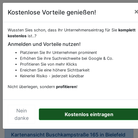
Kostenlose Vorteile genießen!
Wussten Sies schon, dass Ihr Unternehmenseintrag für Sie
komplett
kostenlos
ist..?
Anmelden und Vorteile nutzen!
Beschreibung & Services von
Apotheke
Platzieren Sie Ihr Unternehmen prominent
Erhöhen Sie ihre Suchreichweite bei Google & Co.
Sie möchten eine Beschreibung, Dienstleistung
Profitieren Sie von mehr Klicks
oder andere relevante Informationen hinzufügen?
Ereichen Sie eine höhere Sichtbarkeit
Klicken Sie bitte
hier
um uns zu kontaktieren.
Keinerlei Risiko - jederzeit kündbar
Gerne erweitern wir Ihren Firmeneintrag um
Nicht überlegen, sondern
profitieren
!
Sonderangebote odere besondere Services, die
Ihr Unternehmen anbietet und womit Sie sich von
Ihren Wettbewerbern abheben.
Nein
Kostenlos eintragen
danke
Kartenansicht
Buschkampstraße 165
in
Bielefeld