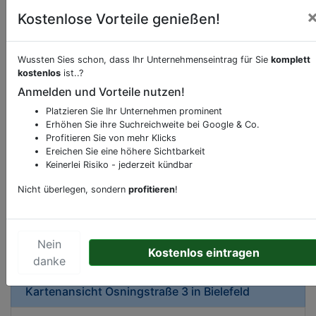
Kostenlose Vorteile genießen!
Wussten Sies schon, dass Ihr Unternehmenseintrag für Sie
komplett
kostenlos
ist..?
Beschreibung & Services von
Bäckerei
Anmelden und Vorteile nutzen!
Platzieren Sie Ihr Unternehmen prominent
Sie möchten eine Beschreibung, Dienstleistung
Erhöhen Sie ihre Suchreichweite bei Google & Co.
oder andere relevante Informationen hinzufügen?
Profitieren Sie von mehr Klicks
Ereichen Sie eine höhere Sichtbarkeit
Klicken Sie bitte
hier
um uns zu kontaktieren.
Keinerlei Risiko - jederzeit kündbar
Gerne erweitern wir Ihren Firmeneintrag um
Sonderangebote odere besondere Services, die
Nicht überlegen, sondern
profitieren
!
Ihr Unternehmen anbietet und womit Sie sich von
Ihren Wettbewerbern abheben.
Nein
Kostenlos eintragen
danke
Kartenansicht
Osningstraße 3
in
Bielefeld