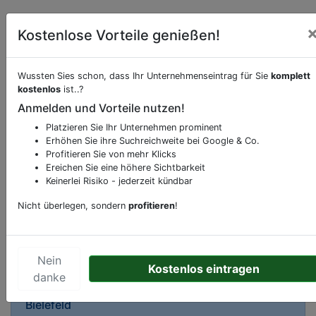
Kostenlose Vorteile genießen!
Wussten Sies schon, dass Ihr Unternehmenseintrag für Sie
komplett
Beschreibung & Services von
Cafe
kostenlos
ist..?
Anmelden und Vorteile nutzen!
Sie möchten eine Beschreibung, Dienstleistung
Platzieren Sie Ihr Unternehmen prominent
oder andere relevante Informationen hinzufügen?
Erhöhen Sie ihre Suchreichweite bei Google & Co.
Profitieren Sie von mehr Klicks
Klicken Sie bitte
hier
um uns zu kontaktieren.
Ereichen Sie eine höhere Sichtbarkeit
Gerne erweitern wir Ihren Firmeneintrag um
Keinerlei Risiko - jederzeit kündbar
Sonderangebote odere besondere Services, die
Ihr Unternehmen anbietet und womit Sie sich von
Nicht überlegen, sondern
profitieren
!
Ihren Wettbewerbern abheben.
Nein
Kostenlos eintragen
danke
Kartenansicht
Stieghorster Straße 40b
in
Bielefeld