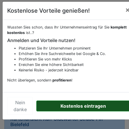
Kostenlose Vorteile genießen!
Wussten Sies schon, dass Ihr Unternehmenseintrag für Sie
komplett
kostenlos
ist..?
Beschreibung & Services von
Frisör
Anmelden und Vorteile nutzen!
Platzieren Sie Ihr Unternehmen prominent
Sie möchten eine Beschreibung, Dienstleistung
Erhöhen Sie ihre Suchreichweite bei Google & Co.
oder andere relevante Informationen hinzufügen?
Profitieren Sie von mehr Klicks
Klicken Sie bitte
hier
um uns zu kontaktieren.
Ereichen Sie eine höhere Sichtbarkeit
Gerne erweitern wir Ihren Firmeneintrag um
Keinerlei Risiko - jederzeit kündbar
Sonderangebote odere besondere Services, die
Nicht überlegen, sondern
profitieren
!
Ihr Unternehmen anbietet und womit Sie sich von
Ihren Wettbewerbern abheben.
Nein
Kostenlos eintragen
danke
Kartenansicht
Karl-Oldewurtel-Straße 1
in
Bielefeld