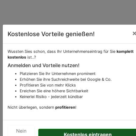
Kostenlose Vorteile genießen!
Wussten Sies schon, dass Ihr Unternehmenseintrag für Sie
komplett
kostenlos
ist..?
Beschreibung & Services von
Anmelden und Vorteile nutzen!
Niedrigpreisgeschäft-Ein-Euro-Laden-
Restpostenladen-Ramschladen-Kramladen
Platzieren Sie Ihr Unternehmen prominent
Erhöhen Sie ihre Suchreichweite bei Google & Co.
Profitieren Sie von mehr Klicks
Sie möchten eine Beschreibung, Dienstleistung
Ereichen Sie eine höhere Sichtbarkeit
oder andere relevante Informationen hinzufügen?
Keinerlei Risiko - jederzeit kündbar
Klicken Sie bitte
hier
um uns zu kontaktieren.
Nicht überlegen, sondern
profitieren
!
Gerne erweitern wir Ihren Firmeneintrag um
Sonderangebote odere besondere Services, die
Ihr Unternehmen anbietet und womit Sie sich von
Nein
Ihren Wettbewerbern abheben.
Kostenlos eintragen