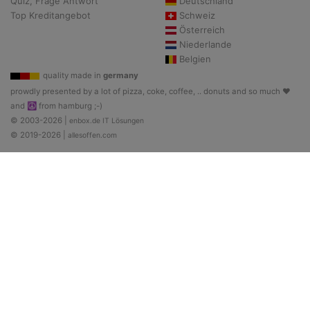
Quiz, Frage Antwort
Deutschland
Top Kreditangebot
Schweiz
Österreich
Niederlande
Belgien
quality made in
germany
prowdly presented by a lot of pizza, coke, coffee, .. donuts and so much ♥
and ☮ from hamburg ;-)
© 2003-2026 |
enbox.de IT Lösungen
© 2019-2026 |
allesoffen.com