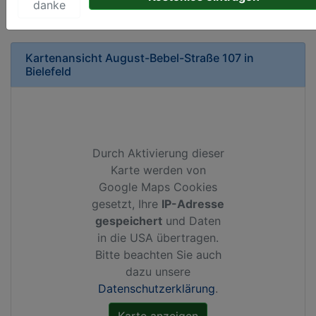
danke
Kartenansicht
August-Bebel-Straße 107
in
Bielefeld
Durch Aktivierung dieser
Karte werden von
Google Maps Cookies
gesetzt, Ihre
IP-Adresse
gespeichert
und Daten
in die USA übertragen.
Bitte beachten Sie auch
dazu unsere
Datenschutzerklärung
.