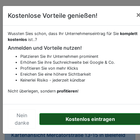
Kostenlose Vorteile genießen!
Wussten Sies schon, dass Ihr Unternehmenseintrag für Sie
komplett
kostenlos
ist..?
Beschreibung & Services von
Restaurant
Anmelden und Vorteile nutzen!
Platzieren Sie Ihr Unternehmen prominent
Sie möchten eine Beschreibung, Dienstleistung
Erhöhen Sie ihre Suchreichweite bei Google & Co.
oder andere relevante Informationen hinzufügen?
Profitieren Sie von mehr Klicks
Ereichen Sie eine höhere Sichtbarkeit
Klicken Sie bitte
hier
um uns zu kontaktieren.
Keinerlei Risiko - jederzeit kündbar
Gerne erweitern wir Ihren Firmeneintrag um
Sonderangebote odere besondere Services, die
Nicht überlegen, sondern
profitieren
!
Ihr Unternehmen anbietet und womit Sie sich von
Ihren Wettbewerbern abheben.
Nein
Kostenlos eintragen
danke
Kartenansicht
Mercatorstraße 13-15
in
Bielefeld