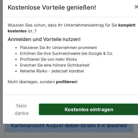
Kostenlose Vorteile genießen!
Wussten Sies schon, dass Ihr Unternehmenseintrag für Sie
komplett
kostenlos
ist..?
Beschreibung & Services von
Rettungswache
Anmelden und Vorteile nutzen!
Platzieren Sie Ihr Unternehmen prominent
Sie möchten eine Beschreibung, Dienstleistung
Erhöhen Sie ihre Suchreichweite bei Google & Co.
oder andere relevante Informationen hinzufügen?
Profitieren Sie von mehr Klicks
Ereichen Sie eine höhere Sichtbarkeit
Klicken Sie bitte
hier
um uns zu kontaktieren.
Keinerlei Risiko - jederzeit kündbar
Gerne erweitern wir Ihren Firmeneintrag um
Sonderangebote odere besondere Services, die
Nicht überlegen, sondern
profitieren
!
Ihr Unternehmen anbietet und womit Sie sich von
Ihren Wettbewerbern abheben.
Nein
Kostenlos eintragen
danke
Kartenansicht
August-Bebel-Straße 8
in
Bielefeld