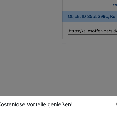
Twi
Objekt ID 35b5399c, Ku
Kostenlose Vorteile genießen!