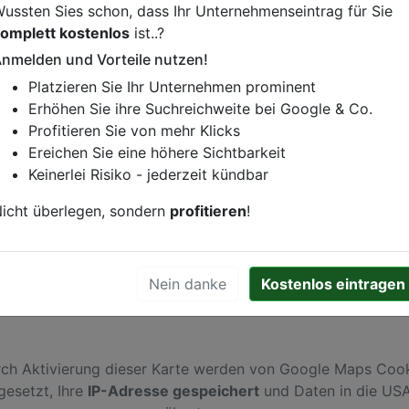
ussten Sies schon, dass Ihr Unternehmenseintrag für Sie
omplett kostenlos
ist..?
nmelden und Vorteile nutzen!
istung oder andere relevante Informationen hinzufügen?
Platzieren Sie Ihr Unternehmen prominent
ren. Gerne erweitern wir Ihren Firmeneintrag um Sonderang
Erhöhen Sie ihre Suchreichweite bei Google & Co.
h von Ihren Wettbewerbern abheben.
Profitieren Sie von mehr Klicks
Ereichen Sie eine höhere Sichtbarkeit
Keinerlei Risiko - jederzeit kündbar
remen
icht überlegen, sondern
profitieren
!
Nein danke
Kostenlos eintragen
ch Aktivierung dieser Karte werden von Google Maps Coo
gesetzt, Ihre
IP-Adresse gespeichert
und Daten in die US