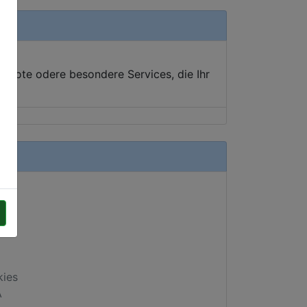
ebote odere besondere Services, die Ihr
kies
A