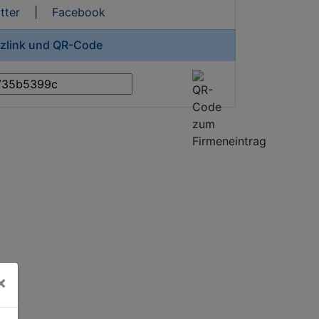
tter
|
Facebook
rzlink und QR-Code
×