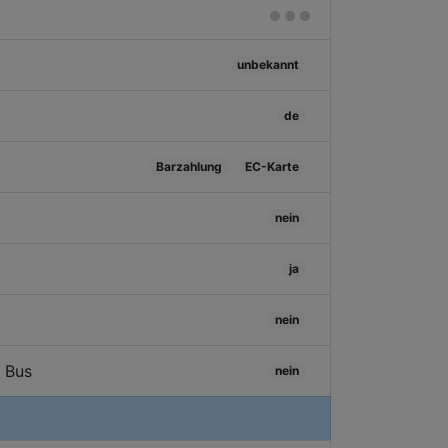
unbekannt
de
Barzahlung
EC-Karte
nein
ja
nein
/ Bus
nein