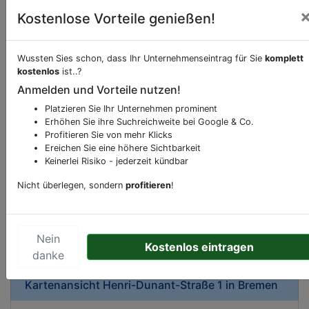
Kostenlose Vorteile genießen!
Wussten Sies schon, dass Ihr Unternehmenseintrag für Sie
komplett
kostenlos
ist..?
Beschreibung & Services von
Autohaus
Anmelden und Vorteile nutzen!
Platzieren Sie Ihr Unternehmen prominent
Sie möchten eine Beschreibung, Dienstleistung
Erhöhen Sie ihre Suchreichweite bei Google & Co.
oder andere relevante Informationen hinzufügen?
Profitieren Sie von mehr Klicks
Ereichen Sie eine höhere Sichtbarkeit
Klicken Sie bitte
hier
um uns zu kontaktieren.
Keinerlei Risiko - jederzeit kündbar
Gerne erweitern wir Ihren Firmeneintrag um
Sonderangebote odere besondere Services, die
Nicht überlegen, sondern
profitieren
!
Ihr Unternehmen anbietet und womit Sie sich von
Ihren Wettbewerbern abheben.
Nein
Kostenlos eintragen
danke
Kartenansicht
Henri-Dunant-Straße 1
in
Bremen