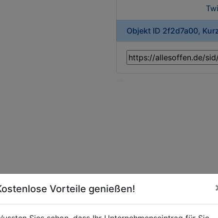
Twi
Objekt ID 2f2d7a00, Kur
Kostenlose Vorteile genießen!
ussten Sies schon, dass Ihr Unternehmenseintrag für Sie