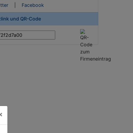
tter
|
Facebook
zlink und QR-Code
×