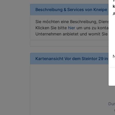
k
Beschreibung & Services von
Kneipe
A
Sie möchten eine Beschreibung, Dienstle
Klicken Sie bitte
hier
um uns zu kontaktie
Unternehmen anbietet und womit Sie sic
N
Kartenansicht
Vor dem Steintor 29
in
Br
Dur