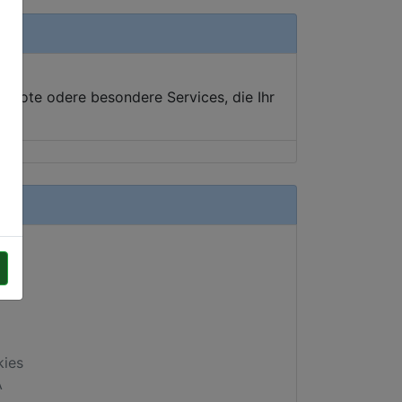
ebote odere besondere Services, die Ihr
kies
A