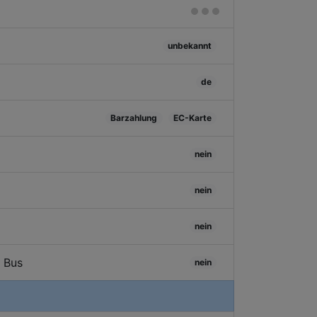
unbekannt
de
Barzahlung
EC-Karte
nein
nein
nein
/ Bus
nein