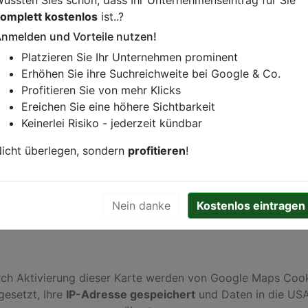
omplett kostenlos
ist..?
nmelden und Vorteile nutzen!
Platzieren Sie Ihr Unternehmen prominent
istung oder andere relevante Informationen hinzufügen?
Erhöhen Sie ihre Suchreichweite bei Google & Co.
ren. Gerne erweitern wir Ihren Firmeneintrag um Sonderang
Profitieren Sie von mehr Klicks
h von Ihren Wettbewerbern abheben.
Ereichen Sie eine höhere Sichtbarkeit
Keinerlei Risiko - jederzeit kündbar
icht überlegen, sondern
profitieren
!
emen
Nein danke
Kostenlos eintragen
ch Aktivierung dieser Karte werden von Google Maps Coo
gesetzt, Ihre
IP-Adresse gespeichert
und Daten in die US