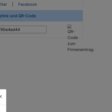
tter
|
Facebook
rzlink und QR-Code
×