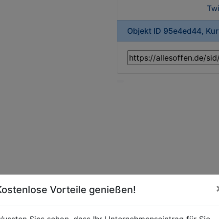
Twi
Objekt ID 95e4ed44, Ku
Kostenlose Vorteile genießen!
ussten Sies schon, dass Ihr Unternehmenseintrag für Sie