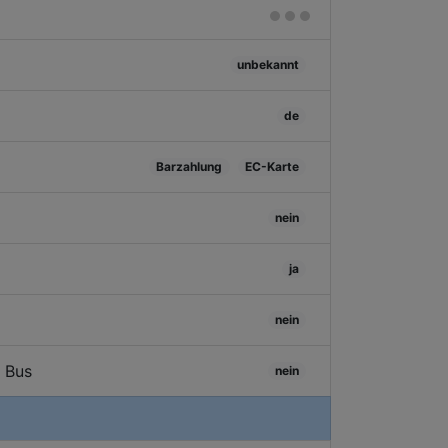
unbekannt
de
Barzahlung
EC-Karte
nein
ja
nein
/ Bus
nein