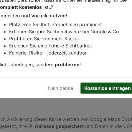
omplett kostenlos
ist..?
nmelden und Vorteile nutzen!
Platzieren Sie Ihr Unternehmen prominent
istung oder andere relevante Informationen hinzufügen?
Erhöhen Sie ihre Suchreichweite bei Google & Co.
ren. Gerne erweitern wir Ihren Firmeneintrag um Sonderang
Profitieren Sie von mehr Klicks
h von Ihren Wettbewerbern abheben.
Ereichen Sie eine höhere Sichtbarkeit
Keinerlei Risiko - jederzeit kündbar
icht überlegen, sondern
profitieren
!
Nein danke
Kostenlos eintragen
ch Aktivierung dieser Karte werden von Google Maps Coo
gesetzt, Ihre
IP-Adresse gespeichert
und Daten in die US