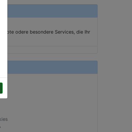
ebote odere besondere Services, die Ihr
kies
A