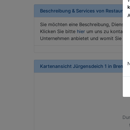
k
Beschreibung & Services von
Restaurant
A
Sie möchten eine Beschreibung, Dienstle
Klicken Sie bitte
hier
um uns zu kontaktie
Unternehmen anbietet und womit Sie sic
N
Kartenansicht
Jürgensdeich 1
in
Bremen
Dur