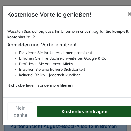
Kostenlose Vorteile genießen!
Wussten Sies schon, dass Ihr Unternehmenseintrag für Sie
komplett
kostenlos
ist..?
Beschreibung & Services von
Supermarkt
Anmelden und Vorteile nutzen!
Platzieren Sie Ihr Unternehmen prominent
Sie möchten eine Beschreibung, Dienstleistung
Erhöhen Sie ihre Suchreichweite bei Google & Co.
oder andere relevante Informationen hinzufügen?
Profitieren Sie von mehr Klicks
Ereichen Sie eine höhere Sichtbarkeit
Klicken Sie bitte
hier
um uns zu kontaktieren.
Keinerlei Risiko - jederzeit kündbar
Gerne erweitern wir Ihren Firmeneintrag um
Sonderangebote odere besondere Services, die
Nicht überlegen, sondern
profitieren
!
Ihr Unternehmen anbietet und womit Sie sich von
Ihren Wettbewerbern abheben.
Nein
Kostenlos eintragen
danke
Kartenansicht
August-Bebel-Allee 12
in
Bremen