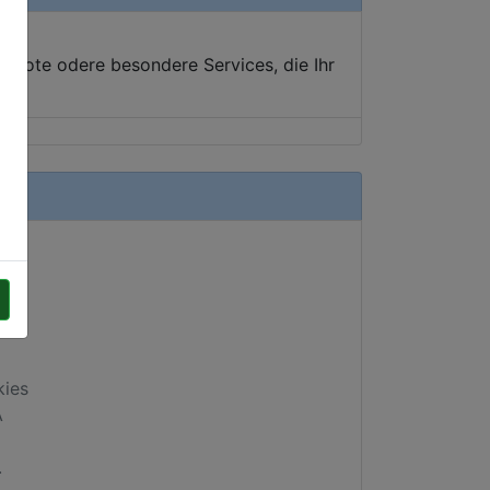
ebote odere besondere Services, die Ihr
kies
A
.