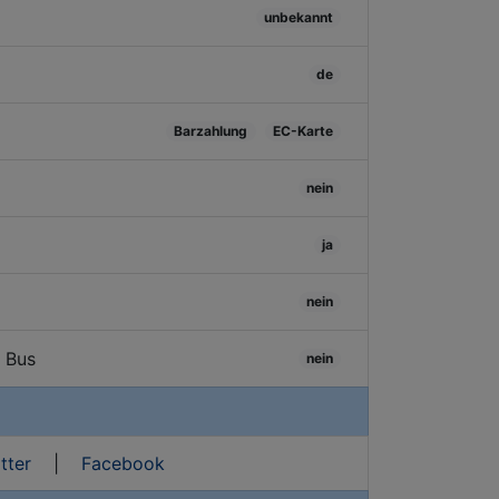
unbekannt
de
Barzahlung
EC-Karte
nein
ja
nein
/ Bus
nein
tter
|
Facebook