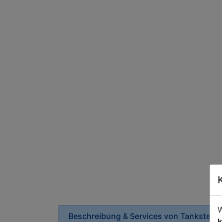
W
Beschreibung & Services von
Tankstelle
k