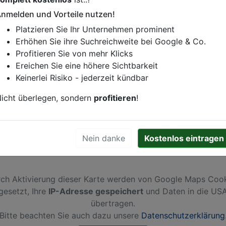
nmelden und Vorteile nutzen!
istung oder andere relevante Informationen hinzufügen?
Platzieren Sie Ihr Unternehmen prominent
ren. Gerne erweitern wir Ihren Firmeneintrag um Sonderang
Erhöhen Sie ihre Suchreichweite bei Google & Co.
h von Ihren Wettbewerbern abheben.
Profitieren Sie von mehr Klicks
Ereichen Sie eine höhere Sichtbarkeit
Keinerlei Risiko - jederzeit kündbar
n
icht überlegen, sondern
profitieren
!
Nein danke
Kostenlos eintragen
ch Aktivierung dieser Karte werden von Google Maps Coo
gesetzt, Ihre
IP-Adresse gespeichert
und Daten in die US
übertragen.
Bitte beachten Sie auch dazu unsere
Datenschutzerklärung