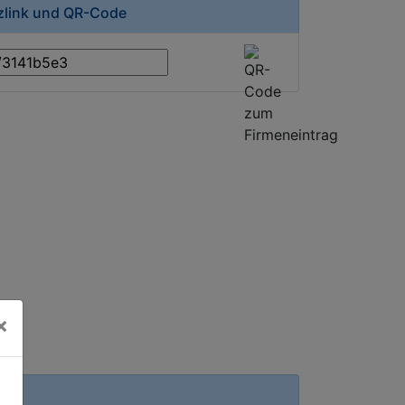
rzlink und QR-Code
×