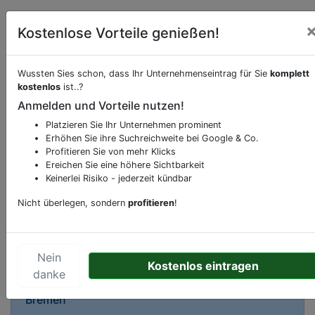
Kostenlose Vorteile genießen!
Wussten Sies schon, dass Ihr Unternehmenseintrag für Sie
komplett
Beschreibung & Services von
Zahnarztpraxis
kostenlos
ist..?
Anmelden und Vorteile nutzen!
Sie möchten eine Beschreibung, Dienstleistung
Platzieren Sie Ihr Unternehmen prominent
oder andere relevante Informationen hinzufügen?
Erhöhen Sie ihre Suchreichweite bei Google & Co.
Klicken Sie bitte
hier
um uns zu kontaktieren.
Profitieren Sie von mehr Klicks
Ereichen Sie eine höhere Sichtbarkeit
Gerne erweitern wir Ihren Firmeneintrag um
Keinerlei Risiko - jederzeit kündbar
Sonderangebote odere besondere Services, die
Ihr Unternehmen anbietet und womit Sie sich von
Nicht überlegen, sondern
profitieren
!
Ihren Wettbewerbern abheben.
Nein
Kostenlos eintragen
danke
Kartenansicht
Kurt-Schumacher-Allee 77
in
Bremen