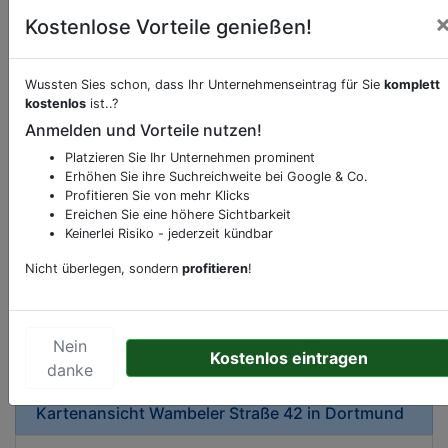
Kostenlose Vorteile genießen!
Wussten Sies schon, dass Ihr Unternehmenseintrag für Sie
komplett
kostenlos
ist..?
Beschreibung & Services von
Bäckerei
Anmelden und Vorteile nutzen!
Platzieren Sie Ihr Unternehmen prominent
Sie möchten eine Beschreibung, Dienstleistung
Erhöhen Sie ihre Suchreichweite bei Google & Co.
oder andere relevante Informationen hinzufügen?
Profitieren Sie von mehr Klicks
Ereichen Sie eine höhere Sichtbarkeit
Klicken Sie bitte
hier
um uns zu kontaktieren.
Keinerlei Risiko - jederzeit kündbar
Gerne erweitern wir Ihren Firmeneintrag um
Sonderangebote odere besondere Services, die
Nicht überlegen, sondern
profitieren
!
Ihr Unternehmen anbietet und womit Sie sich von
Ihren Wettbewerbern abheben.
Nein
Kostenlos eintragen
danke
Kartenansicht
Wambeler Straße 42
in
Dortmund