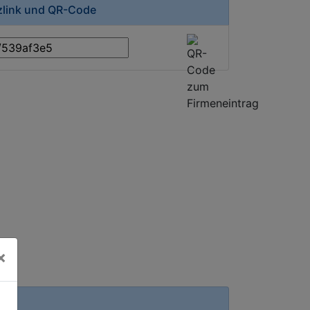
rzlink und QR-Code
×