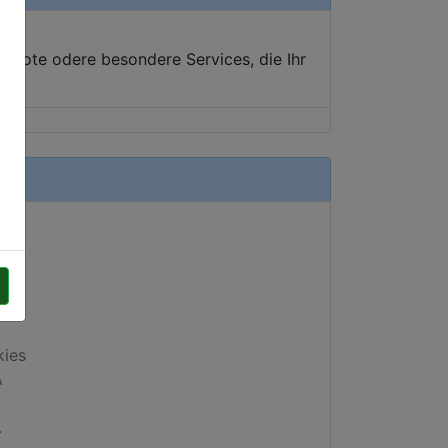
ebote odere besondere Services, die Ihr
kies
A
.