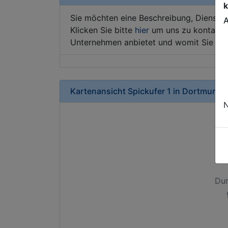
k
Sie möchten eine Beschreibung, Dienstle
A
Klicken Sie bitte
hier
um uns zu kontaktie
Unternehmen anbietet und womit Sie sic
Kartenansicht
Spickufer 1
in
Dortmund
N
Dur