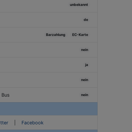
unbekannt
de
Barzahlung
EC-Karte
nein
ja
nein
/ Bus
nein
tter
|
Facebook