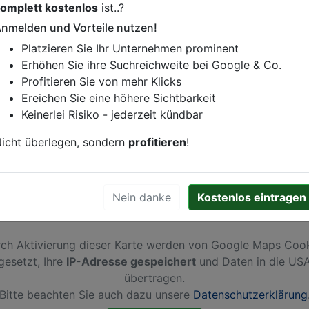
omplett kostenlos
ist..?
istung oder andere relevante Informationen hinzufügen?
nmelden und Vorteile nutzen!
ren. Gerne erweitern wir Ihren Firmeneintrag um Sonderang
Platzieren Sie Ihr Unternehmen prominent
h von Ihren Wettbewerbern abheben.
Erhöhen Sie ihre Suchreichweite bei Google & Co.
Profitieren Sie von mehr Klicks
Ereichen Sie eine höhere Sichtbarkeit
Keinerlei Risiko - jederzeit kündbar
icht überlegen, sondern
profitieren
!
Nein danke
Kostenlos eintragen
ch Aktivierung dieser Karte werden von Google Maps Coo
gesetzt, Ihre
IP-Adresse gespeichert
und Daten in die US
übertragen.
Bitte beachten Sie auch dazu unsere
Datenschutzerklärung