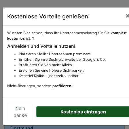
Kostenlose Vorteile genießen!
Wussten Sies schon, dass Ihr Unternehmenseintrag für Sie
komplett
Beschreibung & Services von
kostenlos
ist..?
Fahrradverleihstation
Anmelden und Vorteile nutzen!
Sie möchten eine Beschreibung, Dienstleistung
Platzieren Sie Ihr Unternehmen prominent
Erhöhen Sie ihre Suchreichweite bei Google & Co.
oder andere relevante Informationen hinzufügen?
Profitieren Sie von mehr Klicks
Klicken Sie bitte
hier
um uns zu kontaktieren.
Ereichen Sie eine höhere Sichtbarkeit
Gerne erweitern wir Ihren Firmeneintrag um
Keinerlei Risiko - jederzeit kündbar
Sonderangebote odere besondere Services, die
Nicht überlegen, sondern
profitieren
!
Ihr Unternehmen anbietet und womit Sie sich von
Ihren Wettbewerbern abheben.
Nein
Kostenlos eintragen
danke
Kartenansicht
Platz von Rostow am Don 1
in
Dortmund