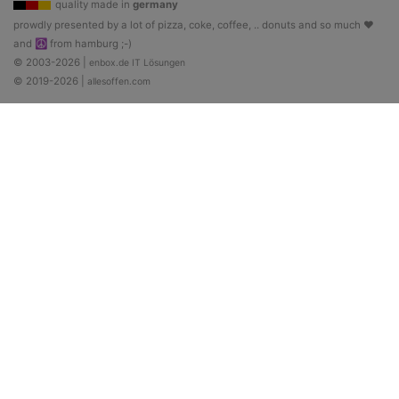
quality made in
germany
prowdly presented by a lot of pizza, coke, coffee, .. donuts and so much ♥
and ☮ from hamburg ;-)
© 2003-2026 |
enbox.de IT Lösungen
© 2019-2026 |
allesoffen.com