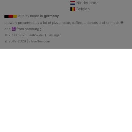
Niederlande
Belgien
quality made in
germany
prowdly presented by a lot of pizza, coke, coffee, .. donuts and so much ♥
and ☮ from hamburg ;-)
© 2003-2026 |
enbox.de IT Lösungen
© 2019-2026 |
allesoffen.com