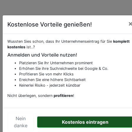
Kostenlose Vorteile genießen!
Wussten Sies schon, dass Ihr Unternehmenseintrag für Sie
komplett
kostenlos
ist..?
Beschreibung & Services von
Schnell-
Anmelden und Vorteile nutzen!
Restaurant-Imbiss
Platzieren Sie Ihr Unternehmen prominent
Erhöhen Sie ihre Suchreichweite bei Google & Co.
Sie möchten eine Beschreibung, Dienstleistung
Profitieren Sie von mehr Klicks
oder andere relevante Informationen hinzufügen?
Ereichen Sie eine höhere Sichtbarkeit
Klicken Sie bitte
hier
um uns zu kontaktieren.
Keinerlei Risiko - jederzeit kündbar
Gerne erweitern wir Ihren Firmeneintrag um
Nicht überlegen, sondern
profitieren
!
Sonderangebote odere besondere Services, die
Ihr Unternehmen anbietet und womit Sie sich von
Ihren Wettbewerbern abheben.
Nein
Kostenlos eintragen
danke