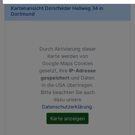
Kartenansicht
Dorstfelder Hellweg 34
in
Dortmund
Durch Aktivierung dieser
Karte werden von
Google Maps Cookies
gesetzt, Ihre
IP-Adresse
gespeichert
und Daten
in die USA übertragen.
Bitte beachten Sie auch
dazu unsere
Datenschutzerklärung
.