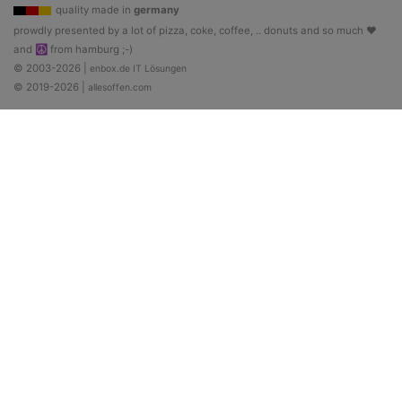
quality made in
germany
prowdly presented by a lot of pizza, coke, coffee, .. donuts and so much ♥
and ☮ from hamburg ;-)
© 2003-2026 |
enbox.de IT Lösungen
© 2019-2026 |
allesoffen.com