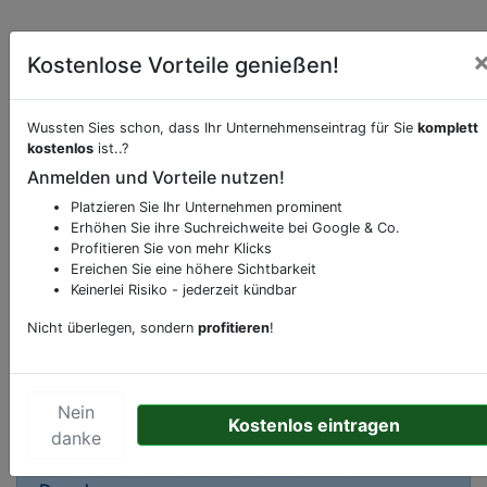
Kostenlose Vorteile genießen!
Wussten Sies schon, dass Ihr Unternehmenseintrag für Sie
komplett
kostenlos
ist..?
Beschreibung & Services von
Nachtclub Disco
Anmelden und Vorteile nutzen!
Sie möchten eine Beschreibung, Dienstleistung
Platzieren Sie Ihr Unternehmen prominent
Erhöhen Sie ihre Suchreichweite bei Google & Co.
oder andere relevante Informationen hinzufügen?
Profitieren Sie von mehr Klicks
Klicken Sie bitte
hier
um uns zu kontaktieren.
Ereichen Sie eine höhere Sichtbarkeit
Gerne erweitern wir Ihren Firmeneintrag um
Keinerlei Risiko - jederzeit kündbar
Sonderangebote odere besondere Services, die
Nicht überlegen, sondern
profitieren
!
Ihr Unternehmen anbietet und womit Sie sich von
Ihren Wettbewerbern abheben.
Nein
Kostenlos eintragen
danke
Kartenansicht
Katharinenstraße 11-13
in