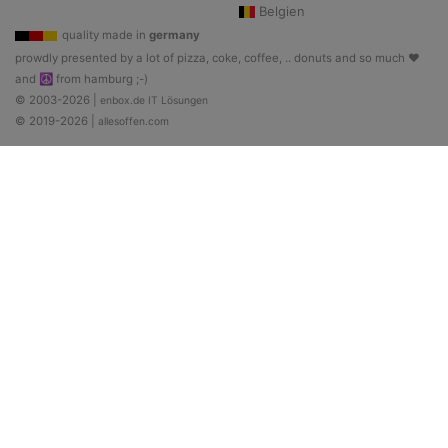
Belgien
quality made in
germany
prowdly presented by a lot of pizza, coke, coffee, .. donuts and so much ♥
and ☮ from hamburg ;-)
© 2003-2026 |
enbox.de IT Lösungen
© 2019-2026 |
allesoffen.com