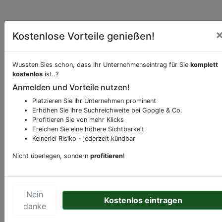
Kostenlose Vorteile genießen!
Wussten Sies schon, dass Ihr Unternehmenseintrag für Sie
komplett
kostenlos
ist..?
Beschreibung & Services von
Schnell-
Anmelden und Vorteile nutzen!
Restaurant-Imbiss
Platzieren Sie Ihr Unternehmen prominent
Erhöhen Sie ihre Suchreichweite bei Google & Co.
Sie möchten eine Beschreibung, Dienstleistung
Profitieren Sie von mehr Klicks
oder andere relevante Informationen hinzufügen?
Ereichen Sie eine höhere Sichtbarkeit
Keinerlei Risiko - jederzeit kündbar
Klicken Sie bitte
hier
um uns zu kontaktieren.
Gerne erweitern wir Ihren Firmeneintrag um
Nicht überlegen, sondern
profitieren
!
Sonderangebote odere besondere Services, die
Ihr Unternehmen anbietet und womit Sie sich von
Ihren Wettbewerbern abheben.
Nein
Kostenlos eintragen
danke