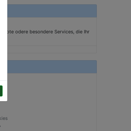
ebote odere besondere Services, die Ihr
kies
A