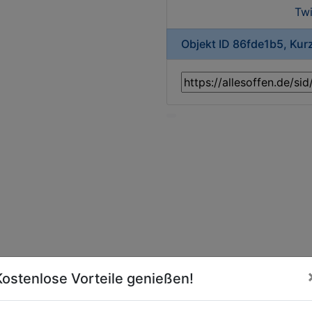
Twi
Objekt ID 86fde1b5, Kur
Kostenlose Vorteile genießen!