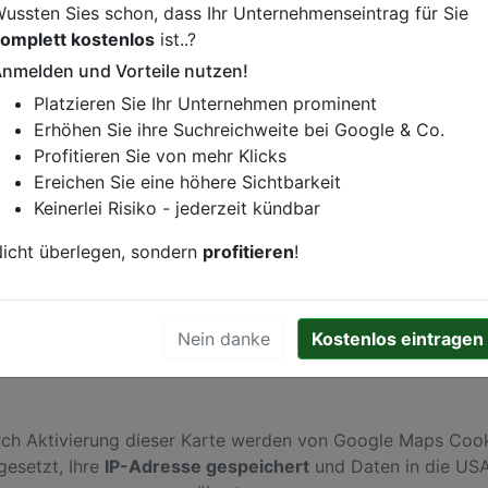
ussten Sies schon, dass Ihr Unternehmenseintrag für Sie
omplett kostenlos
ist..?
staurant-Imbiss
nmelden und Vorteile nutzen!
istung oder andere relevante Informationen hinzufügen?
Platzieren Sie Ihr Unternehmen prominent
ren. Gerne erweitern wir Ihren Firmeneintrag um Sonderang
Erhöhen Sie ihre Suchreichweite bei Google & Co.
h von Ihren Wettbewerbern abheben.
Profitieren Sie von mehr Klicks
Ereichen Sie eine höhere Sichtbarkeit
Keinerlei Risiko - jederzeit kündbar
n
icht überlegen, sondern
profitieren
!
Nein danke
Kostenlos eintragen
ch Aktivierung dieser Karte werden von Google Maps Coo
gesetzt, Ihre
IP-Adresse gespeichert
und Daten in die US