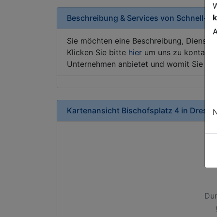
W
k
Beschreibung & Services von
Schnell-Re
A
Sie möchten eine Beschreibung, Dienstle
Klicken Sie bitte
hier
um uns zu kontaktie
Unternehmen anbietet und womit Sie sic
Kartenansicht
Bischofsplatz 4
in
Dresde
N
Dur