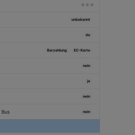
unbekannt
de
Barzahlung
EC-Karte
nein
ja
nein
/ Bus
nein