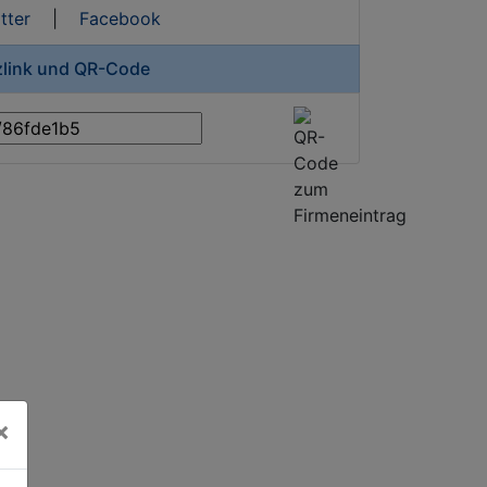
tter
|
Facebook
zlink und QR-Code
×