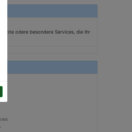
ebote odere besondere Services, die Ihr
kies
A