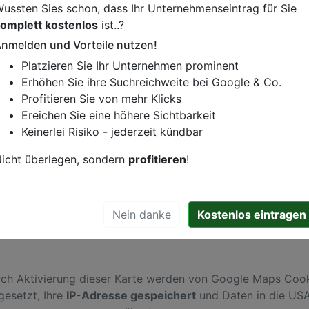
ussten Sies schon, dass Ihr Unternehmenseintrag für Sie
omplett kostenlos
ist..?
t
nmelden und Vorteile nutzen!
istung oder andere relevante Informationen hinzufügen?
Platzieren Sie Ihr Unternehmen prominent
ren. Gerne erweitern wir Ihren Firmeneintrag um Sonderang
Erhöhen Sie ihre Suchreichweite bei Google & Co.
h von Ihren Wettbewerbern abheben.
Profitieren Sie von mehr Klicks
Ereichen Sie eine höhere Sichtbarkeit
Keinerlei Risiko - jederzeit kündbar
esden
icht überlegen, sondern
profitieren
!
Nein danke
Kostenlos eintragen
ch Aktivierung dieser Karte werden von Google Maps Coo
gesetzt, Ihre
IP-Adresse gespeichert
und Daten in die US