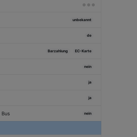
unbekannt
de
Barzahlung
EC-Karte
nein
ja
ja
/ Bus
nein