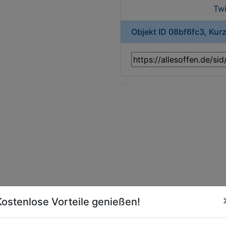
Twi
Objekt ID 08bf6fc3, Kur
Kostenlose Vorteile genießen!