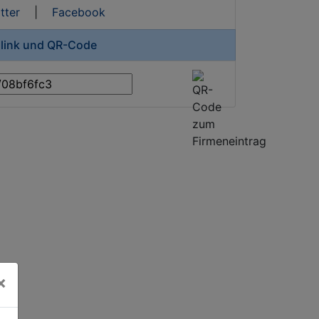
tter
|
Facebook
zlink und QR-Code
×