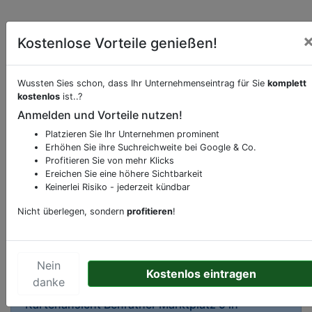
Kostenlose Vorteile genießen!
Wussten Sies schon, dass Ihr Unternehmenseintrag für Sie
komplett
kostenlos
ist..?
Beschreibung & Services von
Apotheke
Anmelden und Vorteile nutzen!
Platzieren Sie Ihr Unternehmen prominent
Sie möchten eine Beschreibung, Dienstleistung
Erhöhen Sie ihre Suchreichweite bei Google & Co.
oder andere relevante Informationen hinzufügen?
Profitieren Sie von mehr Klicks
Klicken Sie bitte
hier
um uns zu kontaktieren.
Ereichen Sie eine höhere Sichtbarkeit
Gerne erweitern wir Ihren Firmeneintrag um
Keinerlei Risiko - jederzeit kündbar
Sonderangebote odere besondere Services, die
Nicht überlegen, sondern
profitieren
!
Ihr Unternehmen anbietet und womit Sie sich von
Ihren Wettbewerbern abheben.
Nein
Kostenlos eintragen
danke
Kartenansicht
Benrather Marktplatz 9
in