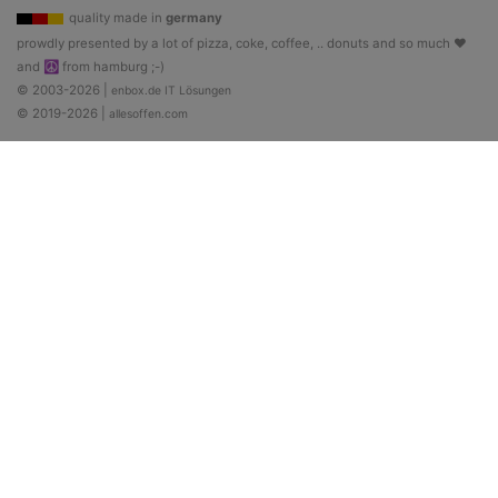
quality made in
germany
prowdly presented by a lot of pizza, coke, coffee, .. donuts and so much ♥
and ☮ from hamburg ;-)
© 2003-2026 |
enbox.de IT Lösungen
© 2019-2026 |
allesoffen.com