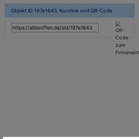
Objekt ID 197e1643, Kurzlink und QR-Code