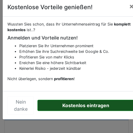
Kostenlose Vorteile genießen!
Beschreibung & Services von
Kneipe
Wussten Sies schon, dass Ihr Unternehmenseintrag für Sie
komplett
kostenlos
ist..?
Sie möchten eine Beschreibung, Dienstleistung
Anmelden und Vorteile nutzen!
oder andere relevante Informationen hinzufügen?
Platzieren Sie Ihr Unternehmen prominent
Klicken Sie bitte
hier
um uns zu kontaktieren.
Erhöhen Sie ihre Suchreichweite bei Google & Co.
Profitieren Sie von mehr Klicks
Gerne erweitern wir Ihren Firmeneintrag um
Ereichen Sie eine höhere Sichtbarkeit
Sonderangebote odere besondere Services, die
Keinerlei Risiko - jederzeit kündbar
Ihr Unternehmen anbietet und womit Sie sich von
Nicht überlegen, sondern
profitieren
!
Ihren Wettbewerbern abheben.
Nein
Kostenlos eintragen
Kartenansicht
Josef-Kleesattel-Straße 16
in
danke
Düsseldorf