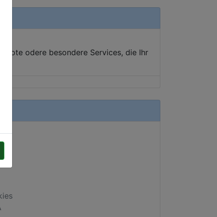
ebote odere besondere Services, die Ihr
kies
A