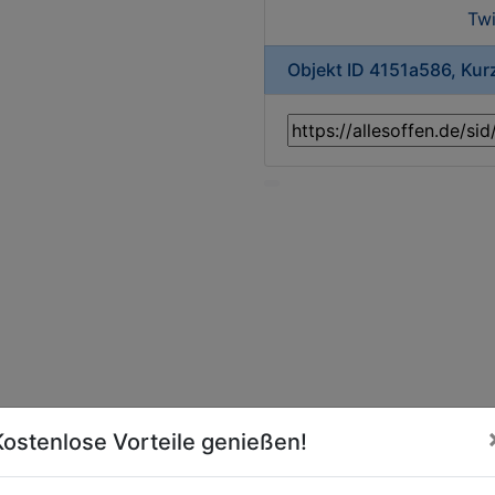
Twi
Objekt ID 4151a586, Ku
Kostenlose Vorteile genießen!