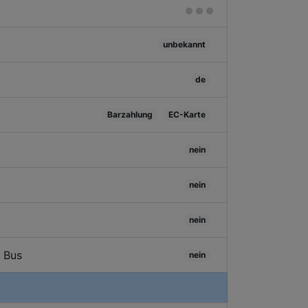
unbekannt
de
Barzahlung
EC-Karte
nein
nein
nein
/ Bus
nein