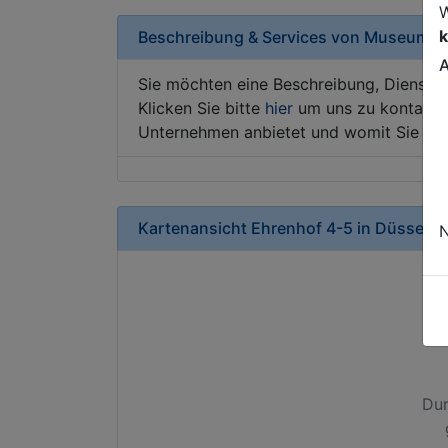
W
k
Beschreibung & Services von
Museum
A
Sie möchten eine Beschreibung, Dienstle
Klicken Sie bitte
hier
um uns zu kontaktie
Unternehmen anbietet und womit Sie sic
Kartenansicht
Ehrenhof 4-5
in
Düsseldo
N
Dur