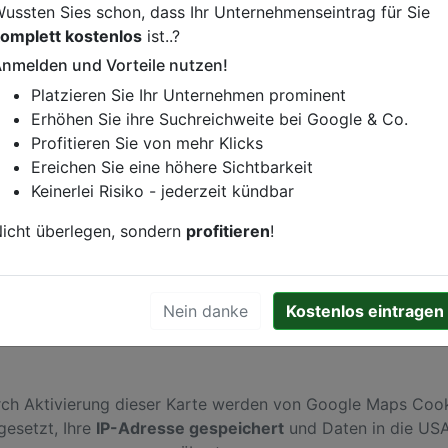
ussten Sies schon, dass Ihr Unternehmenseintrag für Sie
omplett kostenlos
ist..?
nmelden und Vorteile nutzen!
istung oder andere relevante Informationen hinzufügen?
Platzieren Sie Ihr Unternehmen prominent
ren. Gerne erweitern wir Ihren Firmeneintrag um Sonderang
Erhöhen Sie ihre Suchreichweite bei Google & Co.
h von Ihren Wettbewerbern abheben.
Profitieren Sie von mehr Klicks
Ereichen Sie eine höhere Sichtbarkeit
Keinerlei Risiko - jederzeit kündbar
rf
icht überlegen, sondern
profitieren
!
Nein danke
Kostenlos eintragen
ch Aktivierung dieser Karte werden von Google Maps Coo
gesetzt, Ihre
IP-Adresse gespeichert
und Daten in die US