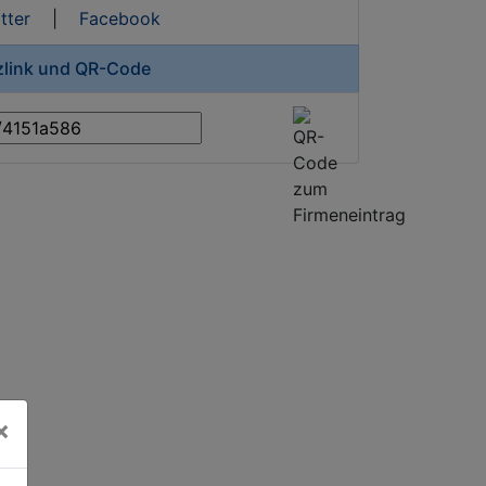
tter
|
Facebook
rzlink und QR-Code
×