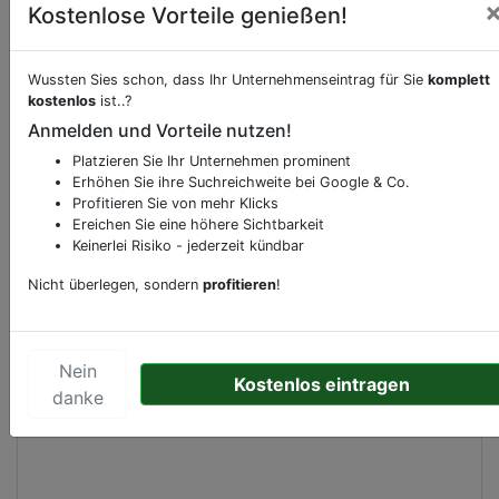
Kostenlose Vorteile genießen!
Wussten Sies schon, dass Ihr Unternehmenseintrag für Sie
komplett
Beschreibung & Services von
Schule
kostenlos
ist..?
Anmelden und Vorteile nutzen!
Sie möchten eine Beschreibung, Dienstleistung
Platzieren Sie Ihr Unternehmen prominent
oder andere relevante Informationen hinzufügen?
Erhöhen Sie ihre Suchreichweite bei Google & Co.
Klicken Sie bitte
hier
um uns zu kontaktieren.
Profitieren Sie von mehr Klicks
Gerne erweitern wir Ihren Firmeneintrag um
Ereichen Sie eine höhere Sichtbarkeit
Sonderangebote odere besondere Services, die
Keinerlei Risiko - jederzeit kündbar
Ihr Unternehmen anbietet und womit Sie sich von
Nicht überlegen, sondern
profitieren
!
Ihren Wettbewerbern abheben.
Nein
Kostenlos eintragen
danke
Kartenansicht
Unnamed Road
in
Düsseldorf