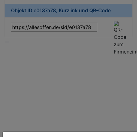
Objekt ID e0137a78, Kurzlink und QR-Code