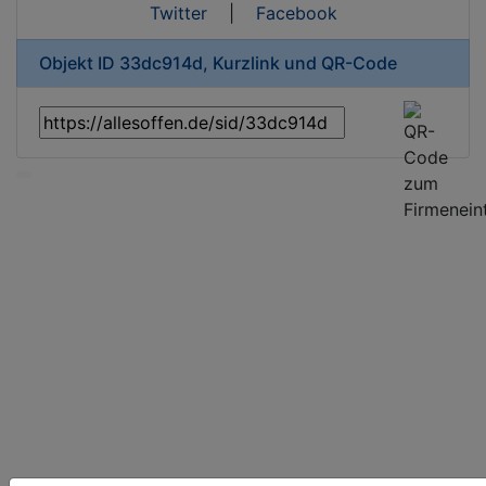
Twitter
|
Facebook
Objekt ID 33dc914d, Kurzlink und QR-Code