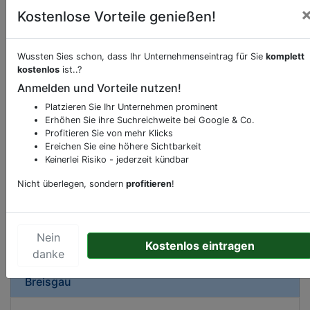
Kostenlose Vorteile genießen!
Wussten Sies schon, dass Ihr Unternehmenseintrag für Sie
komplett
Beschreibung & Services von
Apotheke
kostenlos
ist..?
Anmelden und Vorteile nutzen!
Sie möchten eine Beschreibung, Dienstleistung
Platzieren Sie Ihr Unternehmen prominent
oder andere relevante Informationen hinzufügen?
Erhöhen Sie ihre Suchreichweite bei Google & Co.
Profitieren Sie von mehr Klicks
Klicken Sie bitte
hier
um uns zu kontaktieren.
Ereichen Sie eine höhere Sichtbarkeit
Gerne erweitern wir Ihren Firmeneintrag um
Keinerlei Risiko - jederzeit kündbar
Sonderangebote odere besondere Services, die
Nicht überlegen, sondern
profitieren
!
Ihr Unternehmen anbietet und womit Sie sich von
Ihren Wettbewerbern abheben.
Nein
Kostenlos eintragen
danke
Kartenansicht
Herrenstraße 5
in
Freiburg im
Breisgau