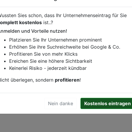
Essen online bei
Erzherzog Albrecht bestellen
ussten Sies schon, dass Ihr Unternehmenseintrag für Sie
omplett kostenlos
ist..?
inebestellung vornehmen, klicken Sie den folgenden Link.
nmelden und Vorteile nutzen!
Platzieren Sie Ihr Unternehmen prominent
Erhöhen Sie ihre Suchreichweite bei Google & Co.
Profitieren Sie von mehr Klicks
istung oder andere relevante Informationen hinzufügen?
Ereichen Sie eine höhere Sichtbarkeit
ren. Gerne erweitern wir Ihren Firmeneintrag um Sonderang
Keinerlei Risiko - jederzeit kündbar
h von Ihren Wettbewerbern abheben.
icht überlegen, sondern
profitieren
!
rg im Breisgau
Nein danke
Kostenlos eintragen