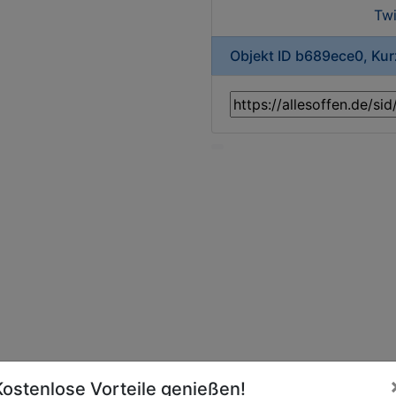
Twi
Objekt ID b689ece0, Ku
Kostenlose Vorteile genießen!