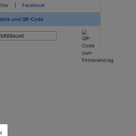
tter
|
Facebook
rzlink und QR-Code
×