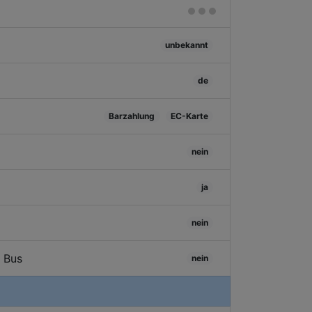
unbekannt
de
Barzahlung
EC-Karte
nein
ja
nein
/ Bus
nein