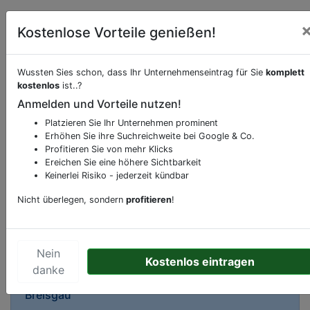
Kostenlose Vorteile genießen!
Wussten Sies schon, dass Ihr Unternehmenseintrag für Sie
komplett
Beschreibung & Services von
Sporttauchen
kostenlos
ist..?
Anmelden und Vorteile nutzen!
Sie möchten eine Beschreibung, Dienstleistung
Platzieren Sie Ihr Unternehmen prominent
oder andere relevante Informationen hinzufügen?
Erhöhen Sie ihre Suchreichweite bei Google & Co.
Klicken Sie bitte
hier
um uns zu kontaktieren.
Profitieren Sie von mehr Klicks
Ereichen Sie eine höhere Sichtbarkeit
Gerne erweitern wir Ihren Firmeneintrag um
Keinerlei Risiko - jederzeit kündbar
Sonderangebote odere besondere Services, die
Ihr Unternehmen anbietet und womit Sie sich von
Nicht überlegen, sondern
profitieren
!
Ihren Wettbewerbern abheben.
Nein
Kostenlos eintragen
danke
Kartenansicht
Seestraße 20
in
Freiburg im
Breisgau