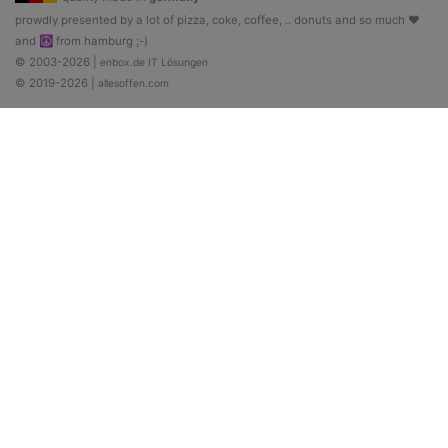
prowdly presented by a lot of pizza, coke, coffee, .. donuts and so much ♥
and ☮ from hamburg ;-)
© 2003-2026 |
enbox.de IT Lösungen
© 2019-2026 |
allesoffen.com