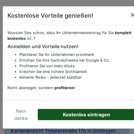
Kostenlose Vorteile genießen!
Wussten Sies schon, dass Ihr Unternehmenseintrag für Sie
komplett
kostenlos
ist..?
Beschreibung & Services von
Apotheke
Anmelden und Vorteile nutzen!
Platzieren Sie Ihr Unternehmen prominent
Sie möchten eine Beschreibung, Dienstleistung
Erhöhen Sie ihre Suchreichweite bei Google & Co.
oder andere relevante Informationen hinzufügen?
Profitieren Sie von mehr Klicks
Ereichen Sie eine höhere Sichtbarkeit
Klicken Sie bitte
hier
um uns zu kontaktieren.
Keinerlei Risiko - jederzeit kündbar
Gerne erweitern wir Ihren Firmeneintrag um
Sonderangebote odere besondere Services, die
Nicht überlegen, sondern
profitieren
!
Ihr Unternehmen anbietet und womit Sie sich von
Ihren Wettbewerbern abheben.
Nein
Kostenlos eintragen
danke
Kartenansicht
Theaterstraße 17b
in
Göttingen