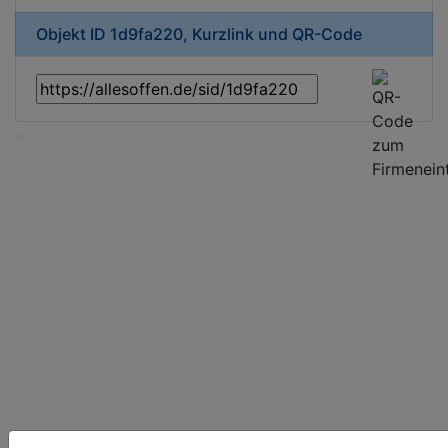
Objekt ID 1d9fa220, Kurzlink und QR-Code