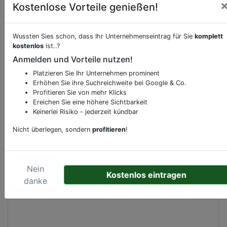
Kostenlose Vorteile genießen!
Wussten Sies schon, dass Ihr Unternehmenseintrag für Sie
komplett
Beschreibung & Services von
Apotheke
kostenlos
ist..?
Anmelden und Vorteile nutzen!
Sie möchten eine Beschreibung, Dienstleistung
Platzieren Sie Ihr Unternehmen prominent
oder andere relevante Informationen hinzufügen?
Erhöhen Sie ihre Suchreichweite bei Google & Co.
Klicken Sie bitte
hier
um uns zu kontaktieren.
Profitieren Sie von mehr Klicks
Gerne erweitern wir Ihren Firmeneintrag um
Ereichen Sie eine höhere Sichtbarkeit
Sonderangebote odere besondere Services, die
Keinerlei Risiko - jederzeit kündbar
Ihr Unternehmen anbietet und womit Sie sich von
Nicht überlegen, sondern
profitieren
!
Ihren Wettbewerbern abheben.
Nein
Kostenlos eintragen
danke
Kartenansicht
Traberweg 2
in
Hamburg