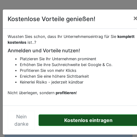
Kostenlose Vorteile genießen!
Wussten Sies schon, dass Ihr Unternehmenseintrag für Sie
komplett
kostenlos
ist..?
Anmelden und Vorteile nutzen!
Beschreibung & Services von
Bank-Geldinstitut
Platzieren Sie Ihr Unternehmen prominent
Erhöhen Sie ihre Suchreichweite bei Google & Co.
Sie möchten eine Beschreibung, Dienstleistung
Profitieren Sie von mehr Klicks
oder andere relevante Informationen hinzufügen?
Ereichen Sie eine höhere Sichtbarkeit
Klicken Sie bitte
hier
um uns zu kontaktieren.
Keinerlei Risiko - jederzeit kündbar
Gerne erweitern wir Ihren Firmeneintrag um
Nicht überlegen, sondern
profitieren
!
Sonderangebote odere besondere Services, die
Ihr Unternehmen anbietet und womit Sie sich von
Ihren Wettbewerbern abheben.
Nein
Kostenlos eintragen
danke