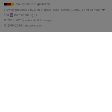
quality made in
germany
prowdly presented by a lot of pizza, coke, coffee, .. donuts and so much ♥
and ☮ from hamburg ;-)
© 2003-2026 |
enbox.de IT Lösungen
© 2019-2026 |
allesoffen.com