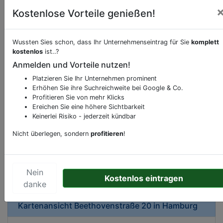
Kostenlose Vorteile genießen!
Wussten Sies schon, dass Ihr Unternehmenseintrag für Sie
komplett
kostenlos
ist..?
Beschreibung & Services von
Cafe
Anmelden und Vorteile nutzen!
Platzieren Sie Ihr Unternehmen prominent
Sie möchten eine Beschreibung, Dienstleistung
Erhöhen Sie ihre Suchreichweite bei Google & Co.
oder andere relevante Informationen hinzufügen?
Profitieren Sie von mehr Klicks
Ereichen Sie eine höhere Sichtbarkeit
Klicken Sie bitte
hier
um uns zu kontaktieren.
Keinerlei Risiko - jederzeit kündbar
Gerne erweitern wir Ihren Firmeneintrag um
Sonderangebote odere besondere Services, die
Nicht überlegen, sondern
profitieren
!
Ihr Unternehmen anbietet und womit Sie sich von
Ihren Wettbewerbern abheben.
Nein
Kostenlos eintragen
danke
Kartenansicht
Beethovenstraße 20
in
Hamburg