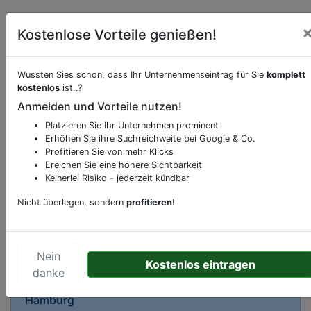
Kostenlose Vorteile genießen!
Wussten Sies schon, dass Ihr Unternehmenseintrag für Sie
komplett
Beschreibung & Services von
Drogerie
kostenlos
ist..?
Anmelden und Vorteile nutzen!
Sie möchten eine Beschreibung, Dienstleistung
Platzieren Sie Ihr Unternehmen prominent
oder andere relevante Informationen hinzufügen?
Erhöhen Sie ihre Suchreichweite bei Google & Co.
Profitieren Sie von mehr Klicks
Klicken Sie bitte
hier
um uns zu kontaktieren.
Ereichen Sie eine höhere Sichtbarkeit
Gerne erweitern wir Ihren Firmeneintrag um
Keinerlei Risiko - jederzeit kündbar
Sonderangebote odere besondere Services, die
Ihr Unternehmen anbietet und womit Sie sich von
Nicht überlegen, sondern
profitieren
!
Ihren Wettbewerbern abheben.
Nein
Kostenlos eintragen
danke
Kartenansicht
Alsterdorfer Straße 206
in
Hamburg