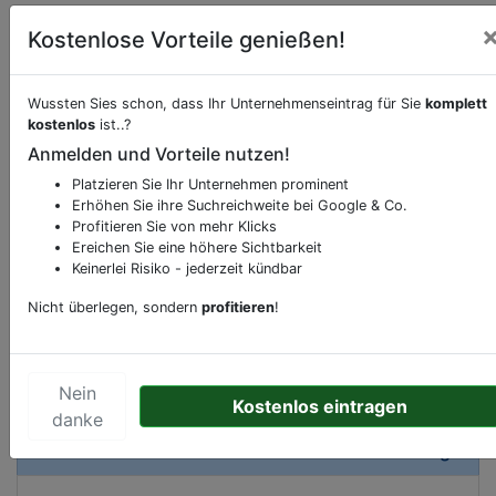
Kostenlose Vorteile genießen!
Wussten Sies schon, dass Ihr Unternehmenseintrag für Sie
komplett
kostenlos
ist..?
Beschreibung & Services von
Feuerwache
Anmelden und Vorteile nutzen!
Sie möchten eine Beschreibung, Dienstleistung
Platzieren Sie Ihr Unternehmen prominent
Erhöhen Sie ihre Suchreichweite bei Google & Co.
oder andere relevante Informationen hinzufügen?
Profitieren Sie von mehr Klicks
Klicken Sie bitte
hier
um uns zu kontaktieren.
Ereichen Sie eine höhere Sichtbarkeit
Gerne erweitern wir Ihren Firmeneintrag um
Keinerlei Risiko - jederzeit kündbar
Sonderangebote odere besondere Services, die
Nicht überlegen, sondern
profitieren
!
Ihr Unternehmen anbietet und womit Sie sich von
Ihren Wettbewerbern abheben.
Nein
Kostenlos eintragen
danke
Kartenansicht
Bei der Windmühle 61
in
Hamburg