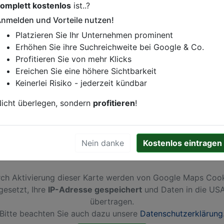
omplett kostenlos
ist..?
istung oder andere relevante Informationen hinzufügen?
nmelden und Vorteile nutzen!
ren. Gerne erweitern wir Ihren Firmeneintrag um Sonderang
Platzieren Sie Ihr Unternehmen prominent
h von Ihren Wettbewerbern abheben.
Erhöhen Sie ihre Suchreichweite bei Google & Co.
Profitieren Sie von mehr Klicks
Ereichen Sie eine höhere Sichtbarkeit
Keinerlei Risiko - jederzeit kündbar
icht überlegen, sondern
profitieren
!
Nein danke
Kostenlos eintragen
ch Aktivierung dieser Karte werden von Google Maps Coo
gesetzt, Ihre
IP-Adresse gespeichert
und Daten in die US
übertragen.
Bitte beachten Sie auch dazu unsere
Datenschutzerklärung