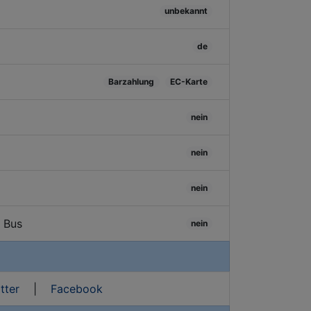
unbekannt
de
Barzahlung
EC-Karte
nein
nein
nein
/ Bus
nein
tter
|
Facebook