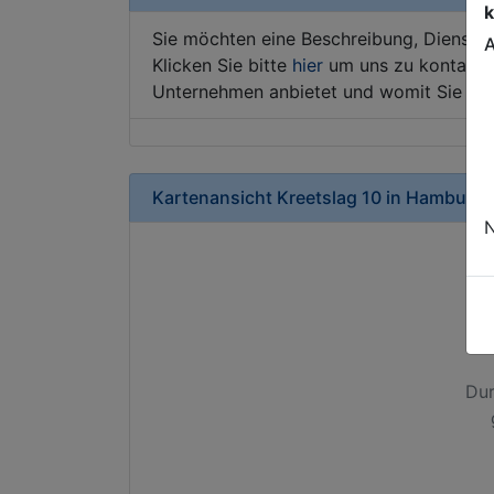
k
Sie möchten eine Beschreibung, Dienstle
A
Klicken Sie bitte
hier
um uns zu kontaktie
Unternehmen anbietet und womit Sie sic
Kartenansicht
Kreetslag 10
in
Hamburg
N
Dur