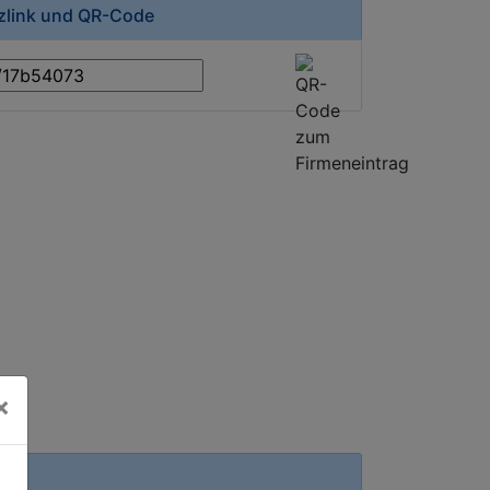
rzlink und QR-Code
×