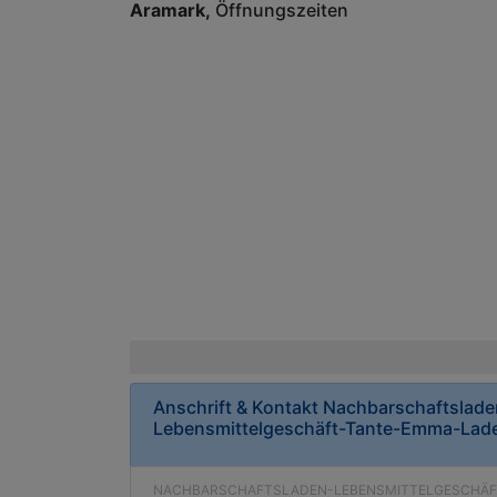
Aramark
Öffnungszeiten
Anschrift & Kontakt
Nachbarschaftslade
Lebensmittelgeschäft-Tante-Emma-Lad
NACHBARSCHAFTSLADEN-LEBENSMITTELGESCHÄF