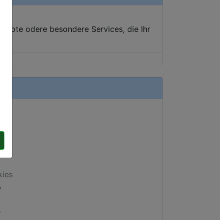
ebote odere besondere Services, die Ihr
kies
A
.