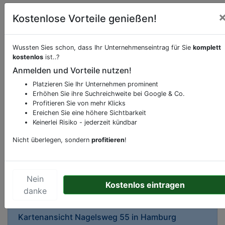
Kostenlose Vorteile genießen!
Wussten Sies schon, dass Ihr Unternehmenseintrag für Sie
komplett
kostenlos
ist..?
Anmelden und Vorteile nutzen!
Beschreibung & Services von
Restaurant
Platzieren Sie Ihr Unternehmen prominent
Erhöhen Sie ihre Suchreichweite bei Google & Co.
Sie möchten eine Beschreibung, Dienstleistung
Profitieren Sie von mehr Klicks
oder andere relevante Informationen hinzufügen?
Ereichen Sie eine höhere Sichtbarkeit
Klicken Sie bitte
hier
um uns zu kontaktieren.
Keinerlei Risiko - jederzeit kündbar
Gerne erweitern wir Ihren Firmeneintrag um
Nicht überlegen, sondern
profitieren
!
Sonderangebote odere besondere Services, die
Ihr Unternehmen anbietet und womit Sie sich von
Ihren Wettbewerbern abheben.
Nein
Kostenlos eintragen
danke
Kartenansicht
Nagelsweg 55
in
Hamburg