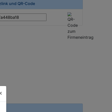
rzlink und QR-Code
×