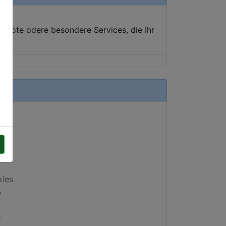
ebote odere besondere Services, die Ihr
kies
A
.