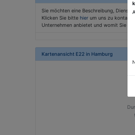
k
Sie möchten eine Beschreibung, Dienstle
A
Klicken Sie bitte
hier
um uns zu kontaktie
Unternehmen anbietet und womit Sie sic
Kartenansicht
E22
in
Hamburg
N
Dur