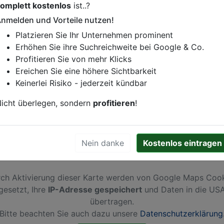
omplett kostenlos
ist..?
istung oder andere relevante Informationen hinzufügen?
nmelden und Vorteile nutzen!
ren. Gerne erweitern wir Ihren Firmeneintrag um Sonderang
Platzieren Sie Ihr Unternehmen prominent
h von Ihren Wettbewerbern abheben.
Erhöhen Sie ihre Suchreichweite bei Google & Co.
Profitieren Sie von mehr Klicks
Ereichen Sie eine höhere Sichtbarkeit
Keinerlei Risiko - jederzeit kündbar
icht überlegen, sondern
profitieren
!
Nein danke
Kostenlos eintragen
ch Aktivierung dieser Karte werden von Google Maps Coo
gesetzt, Ihre
IP-Adresse gespeichert
und Daten in die US
übertragen.
Bitte beachten Sie auch dazu unsere
Datenschutzerklärung