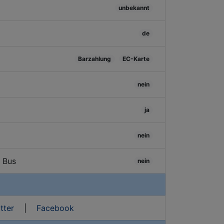
unbekannt
de
Barzahlung
EC-Karte
nein
ja
nein
/ Bus
nein
tter
|
Facebook