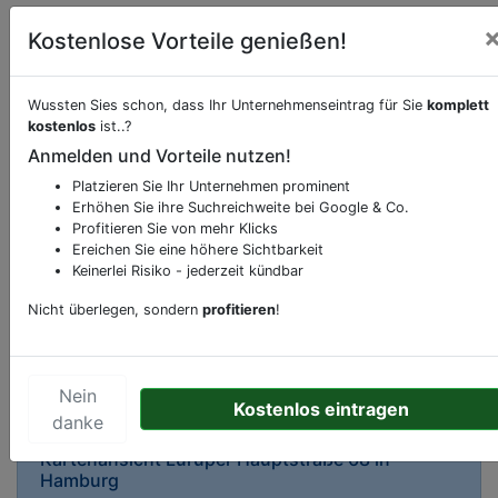
Kostenlose Vorteile genießen!
Wussten Sies schon, dass Ihr Unternehmenseintrag für Sie
komplett
kostenlos
ist..?
Beschreibung & Services von
Tankstelle
Anmelden und Vorteile nutzen!
Platzieren Sie Ihr Unternehmen prominent
Sie möchten eine Beschreibung, Dienstleistung
Erhöhen Sie ihre Suchreichweite bei Google & Co.
oder andere relevante Informationen hinzufügen?
Profitieren Sie von mehr Klicks
Klicken Sie bitte
hier
um uns zu kontaktieren.
Ereichen Sie eine höhere Sichtbarkeit
Gerne erweitern wir Ihren Firmeneintrag um
Keinerlei Risiko - jederzeit kündbar
Sonderangebote odere besondere Services, die
Nicht überlegen, sondern
profitieren
!
Ihr Unternehmen anbietet und womit Sie sich von
Ihren Wettbewerbern abheben.
Nein
Kostenlos eintragen
danke
Kartenansicht
Luruper Hauptstraße 68
in
Hamburg