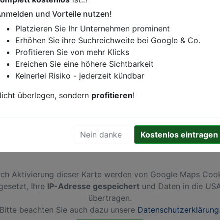
nmelden und Vorteile nutzen!
istung oder andere relevante Informationen hinzufügen?
Platzieren Sie Ihr Unternehmen prominent
ren. Gerne erweitern wir Ihren Firmeneintrag um Sonderang
Erhöhen Sie ihre Suchreichweite bei Google & Co.
h von Ihren Wettbewerbern abheben.
Profitieren Sie von mehr Klicks
Ereichen Sie eine höhere Sichtbarkeit
Keinerlei Risiko - jederzeit kündbar
22
in
Hamburg
icht überlegen, sondern
profitieren
!
Nein danke
Kostenlos eintragen
ch Aktivierung dieser Karte werden von Google Maps Coo
gesetzt, Ihre
IP-Adresse gespeichert
und Daten in die US
übertragen.
Bitte beachten Sie auch dazu unsere
Datenschutzerklärung