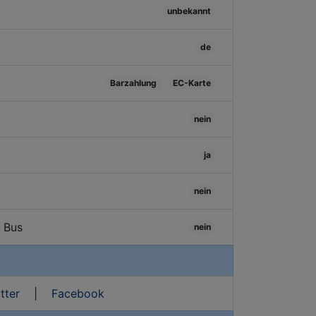
unbekannt
de
Barzahlung
EC-Karte
nein
ja
nein
/ Bus
nein
tter
|
Facebook