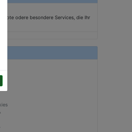
ebote odere besondere Services, die Ihr
kies
A
.