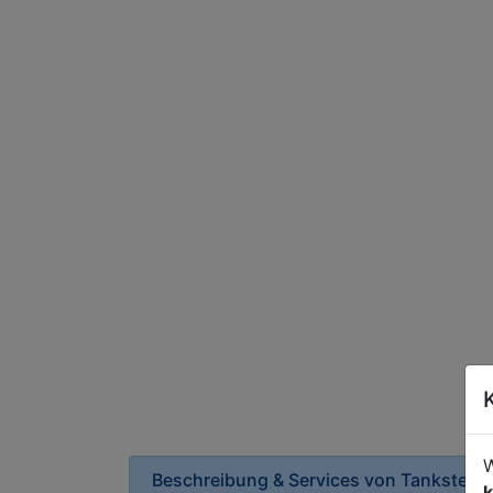
W
Beschreibung & Services von
Tankstelle
k