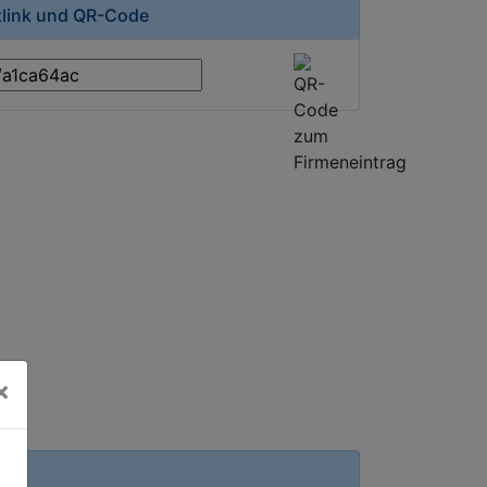
zlink und QR-Code
×