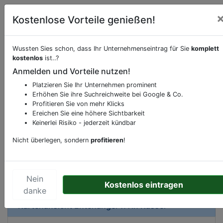
Kostenlose Vorteile genießen!
Wussten Sies schon, dass Ihr Unternehmenseintrag für Sie
komplett
kostenlos
ist..?
Beschreibung & Services von
Apotheke
Anmelden und Vorteile nutzen!
Platzieren Sie Ihr Unternehmen prominent
Sie möchten eine Beschreibung, Dienstleistung
Erhöhen Sie ihre Suchreichweite bei Google & Co.
oder andere relevante Informationen hinzufügen?
Profitieren Sie von mehr Klicks
Klicken Sie bitte
hier
um uns zu kontaktieren.
Ereichen Sie eine höhere Sichtbarkeit
Gerne erweitern wir Ihren Firmeneintrag um
Keinerlei Risiko - jederzeit kündbar
Sonderangebote odere besondere Services, die
Nicht überlegen, sondern
profitieren
!
Ihr Unternehmen anbietet und womit Sie sich von
Ihren Wettbewerbern abheben.
Nein
Kostenlos eintragen
danke
Kartenansicht
Entenanger 7A
in
Kassel