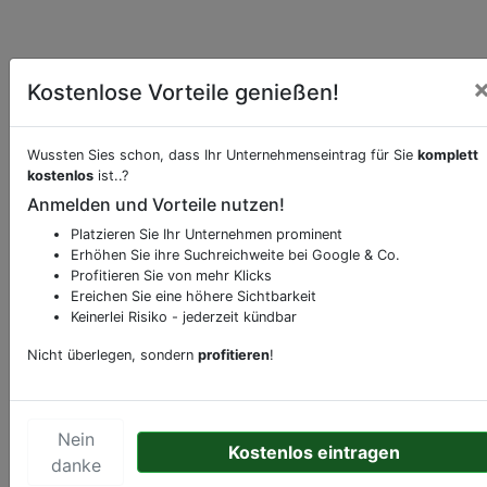
Kostenlose Vorteile genießen!
Wussten Sies schon, dass Ihr Unternehmenseintrag für Sie
komplett
kostenlos
ist..?
Anmelden und Vorteile nutzen!
Beschreibung & Services von
Bibliothek-
Bücherei-Bücherhalle
Platzieren Sie Ihr Unternehmen prominent
Erhöhen Sie ihre Suchreichweite bei Google & Co.
Profitieren Sie von mehr Klicks
Sie möchten eine Beschreibung, Dienstleistung
Ereichen Sie eine höhere Sichtbarkeit
oder andere relevante Informationen hinzufügen?
Keinerlei Risiko - jederzeit kündbar
Klicken Sie bitte
hier
um uns zu kontaktieren.
Nicht überlegen, sondern
profitieren
!
Gerne erweitern wir Ihren Firmeneintrag um
Sonderangebote odere besondere Services, die
Ihr Unternehmen anbietet und womit Sie sich von
Ihren Wettbewerbern abheben.
Nein
Kostenlos eintragen
danke