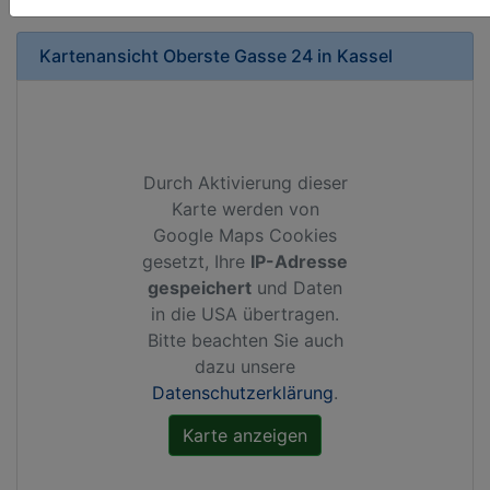
Kartenansicht
Oberste Gasse 24
in
Kassel
Durch Aktivierung dieser
Karte werden von
Google Maps Cookies
gesetzt, Ihre
IP-Adresse
gespeichert
und Daten
in die USA übertragen.
Bitte beachten Sie auch
dazu unsere
Datenschutzerklärung
.