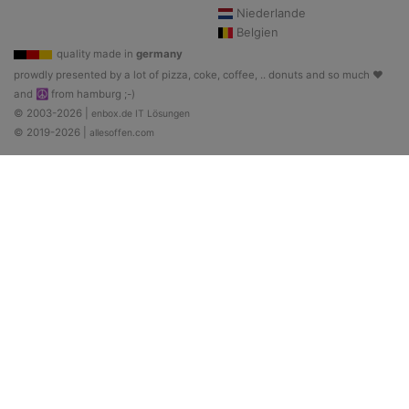
Niederlande
Belgien
quality made in
germany
prowdly presented by a lot of pizza, coke, coffee, .. donuts and so much ♥
and ☮ from hamburg ;-)
© 2003-2026 |
enbox.de IT Lösungen
© 2019-2026 |
allesoffen.com