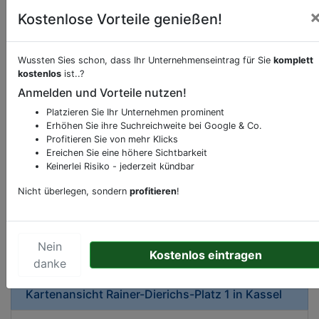
Kostenlose Vorteile genießen!
Wussten Sies schon, dass Ihr Unternehmenseintrag für Sie
komplett
kostenlos
ist..?
Beschreibung & Services von
Museum
Anmelden und Vorteile nutzen!
Platzieren Sie Ihr Unternehmen prominent
Sie möchten eine Beschreibung, Dienstleistung
Erhöhen Sie ihre Suchreichweite bei Google & Co.
oder andere relevante Informationen hinzufügen?
Profitieren Sie von mehr Klicks
Ereichen Sie eine höhere Sichtbarkeit
Klicken Sie bitte
hier
um uns zu kontaktieren.
Keinerlei Risiko - jederzeit kündbar
Gerne erweitern wir Ihren Firmeneintrag um
Sonderangebote odere besondere Services, die
Nicht überlegen, sondern
profitieren
!
Ihr Unternehmen anbietet und womit Sie sich von
Ihren Wettbewerbern abheben.
Nein
Kostenlos eintragen
danke
Kartenansicht
Rainer-Dierichs-Platz 1
in
Kassel