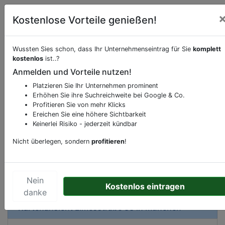
Kostenlose Vorteile genießen!
Wussten Sies schon, dass Ihr Unternehmenseintrag für Sie
komplett
kostenlos
ist..?
Beschreibung & Services von
Apotheke
Anmelden und Vorteile nutzen!
Platzieren Sie Ihr Unternehmen prominent
Sie möchten eine Beschreibung, Dienstleistung
Erhöhen Sie ihre Suchreichweite bei Google & Co.
oder andere relevante Informationen hinzufügen?
Profitieren Sie von mehr Klicks
Klicken Sie bitte
hier
um uns zu kontaktieren.
Ereichen Sie eine höhere Sichtbarkeit
Gerne erweitern wir Ihren Firmeneintrag um
Keinerlei Risiko - jederzeit kündbar
Sonderangebote odere besondere Services, die
Nicht überlegen, sondern
profitieren
!
Ihr Unternehmen anbietet und womit Sie sich von
Ihren Wettbewerbern abheben.
Nein
Kostenlos eintragen
danke
Kartenansicht
Limesstraße 33
in
München