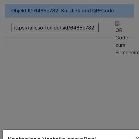
Objekt ID 6485c782, Kurzlink und QR-Code