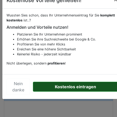
Kostenlose Vorteile genießen!
Wussten Sies schon, dass Ihr Unternehmenseintrag für Sie
komplett
Beschreibung & Services von
Hotel
kostenlos
ist..?
Anmelden und Vorteile nutzen!
Sie möchten eine Beschreibung, Dienstleistung
Platzieren Sie Ihr Unternehmen prominent
oder andere relevante Informationen hinzufügen?
Erhöhen Sie ihre Suchreichweite bei Google & Co.
Profitieren Sie von mehr Klicks
Klicken Sie bitte
hier
um uns zu kontaktieren.
Ereichen Sie eine höhere Sichtbarkeit
Gerne erweitern wir Ihren Firmeneintrag um
Keinerlei Risiko - jederzeit kündbar
Sonderangebote odere besondere Services, die
Ihr Unternehmen anbietet und womit Sie sich von
Nicht überlegen, sondern
profitieren
!
Ihren Wettbewerbern abheben.
Nein
Kostenlos eintragen
danke
Kartenansicht
Bayreuther Straße 42
in
Berlin