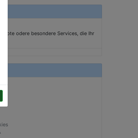
ebote odere besondere Services, die Ihr
kies
A