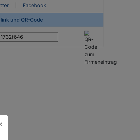
tter
|
Facebook
zlink und QR-Code
×