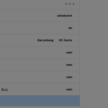
unbekannt
de
Barzahlung
EC-Karte
nein
nein
nein
/ Bus
nein