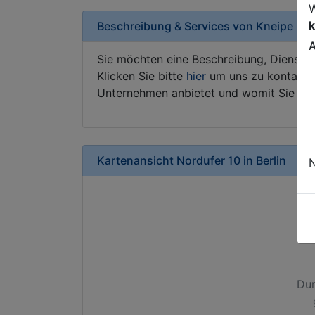
W
k
Beschreibung & Services von
Kneipe
A
Sie möchten eine Beschreibung, Dienstle
Klicken Sie bitte
hier
um uns zu kontaktie
Unternehmen anbietet und womit Sie sic
Kartenansicht
Nordufer 10
in
Berlin
N
Dur