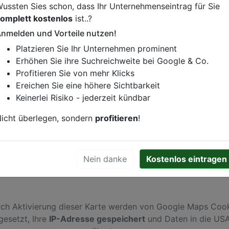
ussten Sies schon, dass Ihr Unternehmenseintrag für Sie
omplett kostenlos
ist..?
nmelden und Vorteile nutzen!
istung oder andere relevante Informationen hinzufügen?
Platzieren Sie Ihr Unternehmen prominent
ren. Gerne erweitern wir Ihren Firmeneintrag um Sonderang
Erhöhen Sie ihre Suchreichweite bei Google & Co.
h von Ihren Wettbewerbern abheben.
Profitieren Sie von mehr Klicks
Ereichen Sie eine höhere Sichtbarkeit
Keinerlei Risiko - jederzeit kündbar
icht überlegen, sondern
profitieren
!
Nein danke
Kostenlos eintragen
ch Aktivierung dieser Karte werden von Google Maps Coo
gesetzt, Ihre
IP-Adresse gespeichert
und Daten in die US