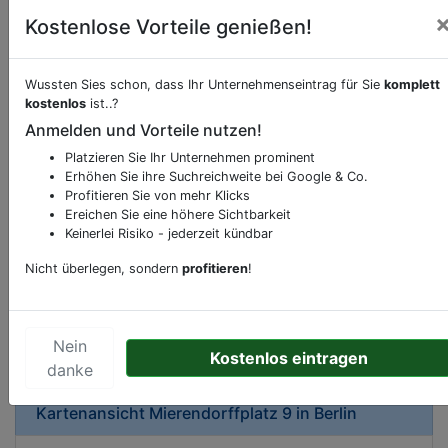
Kostenlose Vorteile genießen!
Wussten Sies schon, dass Ihr Unternehmenseintrag für Sie
komplett
kostenlos
ist..?
Beschreibung & Services von
Postamt
Anmelden und Vorteile nutzen!
Platzieren Sie Ihr Unternehmen prominent
Sie möchten eine Beschreibung, Dienstleistung
Erhöhen Sie ihre Suchreichweite bei Google & Co.
oder andere relevante Informationen hinzufügen?
Profitieren Sie von mehr Klicks
Ereichen Sie eine höhere Sichtbarkeit
Klicken Sie bitte
hier
um uns zu kontaktieren.
Keinerlei Risiko - jederzeit kündbar
Gerne erweitern wir Ihren Firmeneintrag um
Sonderangebote odere besondere Services, die
Nicht überlegen, sondern
profitieren
!
Ihr Unternehmen anbietet und womit Sie sich von
Ihren Wettbewerbern abheben.
Nein
Kostenlos eintragen
danke
Kartenansicht
Mierendorffplatz 9
in
Berlin