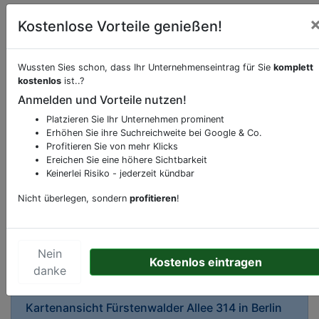
Kostenlose Vorteile genießen!
Wussten Sies schon, dass Ihr Unternehmenseintrag für Sie
komplett
kostenlos
ist..?
Anmelden und Vorteile nutzen!
Beschreibung & Services von
Supermarkt
Platzieren Sie Ihr Unternehmen prominent
Erhöhen Sie ihre Suchreichweite bei Google & Co.
Sie möchten eine Beschreibung, Dienstleistung
Profitieren Sie von mehr Klicks
oder andere relevante Informationen hinzufügen?
Ereichen Sie eine höhere Sichtbarkeit
Klicken Sie bitte
hier
um uns zu kontaktieren.
Keinerlei Risiko - jederzeit kündbar
Gerne erweitern wir Ihren Firmeneintrag um
Nicht überlegen, sondern
profitieren
!
Sonderangebote odere besondere Services, die
Ihr Unternehmen anbietet und womit Sie sich von
Ihren Wettbewerbern abheben.
Nein
Kostenlos eintragen
danke
Kartenansicht
Fürstenwalder Allee 314
in
Berlin